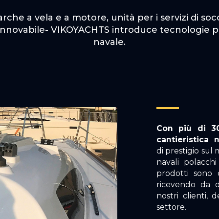
che a vela e a motore, unità per i servizi di socc
rinnovabile- VIKOYACHTS introduce tecnologie pi
navale.
Con più di 30
cantieristica 
di prestigio sul
navali polacchi
prodotti sono 
ricevendo da d
nostri clienti, 
settore.