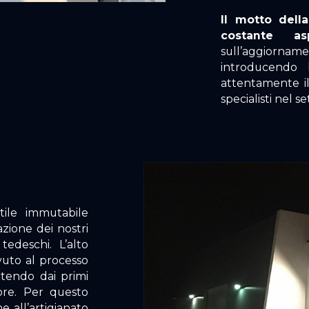
Il motto dell
costante asp
sull’aggiorna
introducendo 
attentamente il
specialisti nel se
tile immutabile
azione dei nostri
tedeschi. L’alto
vuto al processo
rtendo dai primi
tore. Per questo
 all’artigianato