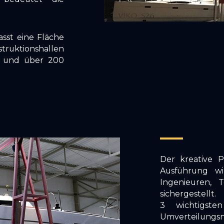
sst eine Fläche
ruktionshallen
n und über 200
Der kreative P
Ausführung w
Ingenieuren, 
sichergestel
3 wichtigste
Umverteilungsn