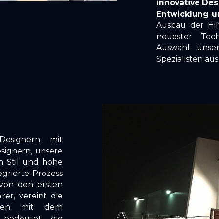
innovative Des
Entwicklung u
Ausbau der Hil
neuester Tec
Auswahl unser
Spezialisten au
Designern mit
signern, unsere
n Stil und hohe
egrierte Prozess
 von den ersten
rer, vereint die
gien mit dem
s bedeutet die