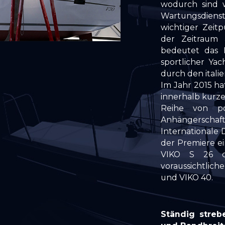
wodurch sind 
Wartungsdienst
wichtiger Zeit
der Zeitraum
bedeutet das 
sportlicher Ya
durch den itali
Im Jahr 2015 ha
innerhalb kurzer
Reihe von po
Anhängerschaft
Internationale 
der Premiere ei
VIKO S 26 d
voraussichtlich
und VIKO 40.
Ständig stre