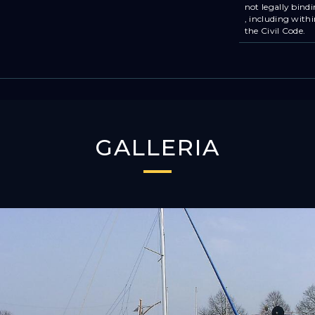
not legally bind
, including withi
the Civil Code.
GALLERIA