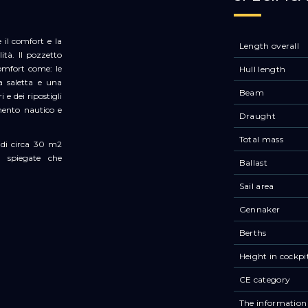
 il comfort e la
Length overall
ità. Il pozzetto
comfort come: le
Hull length
a saletta e una
Beam
 e dei ripostigli
mento nautico e
Draught
Total mass
a di circa 30 m2
e spiegate che
Ballast
Sail area
Gennaker
Berths
Height in cockpi
CE category
The information 