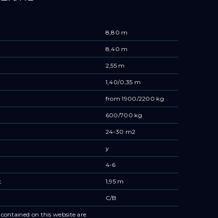
8,80 m
8,40 m
2,55 m
1,40/0,35 m
from 1900/2200 kg
600/700 kg
24-30 m2
y
4-6
t
1,95 m
C/B
contained on this website are