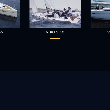
35
VIKO S 30
V