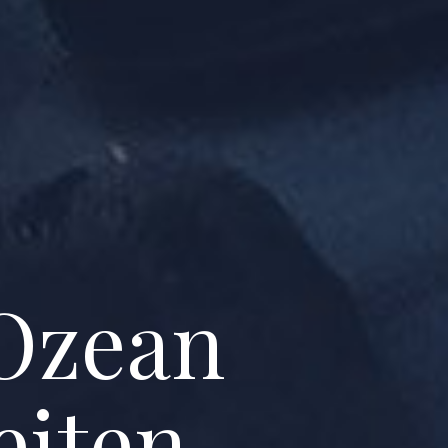
 Ozean
eiten