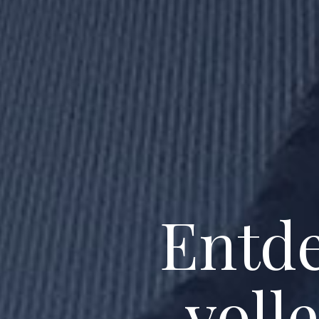
Entde
voll